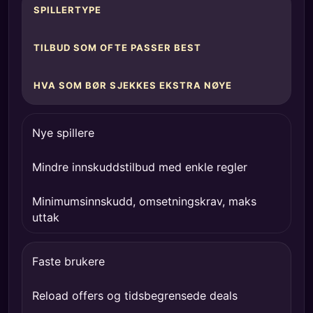
SPILLERTYPE
TILBUD SOM OFTE PASSER BEST
HVA SOM BØR SJEKKES EKSTRA NØYE
Nye spillere
Mindre innskuddstilbud med enkle regler
Minimumsinnskudd, omsetningskrav, maks
uttak
Faste brukere
Reload offers og tidsbegrensede deals