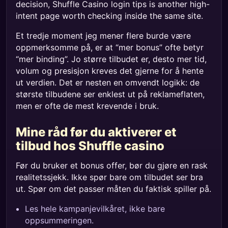
decision,
Shuffle Casino login tips
is another high-
intent page worth checking inside the same site.
Et tredje moment jeg mener flere burde være
oppmerksomme på, er at “mer bonus” ofte betyr
“mer binding”. Jo større tilbudet er, desto mer tid,
volum og presisjon kreves det gjerne for å hente
ut verdien. Det er nesten en omvendt logikk: de
største tilbudene ser enklest ut på reklameflaten,
men er ofte de mest krevende i bruk.
Mine råd før du aktiverer et
tilbud hos Shuffle casino
Før du bruker et bonus offer, bør du gjøre en rask
realitetssjekk. Ikke spør bare om tilbudet ser bra
ut. Spør om det passer måten du faktisk spiller på.
Les hele kampanjevilkåret, ikke bare
oppsummeringen.