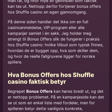
man får, og hvor mye av gevinsten som faktisk
kan tas ut. Nettopp derfor fortjener bonus offers
hos Shuffle casino en egen gjennomgang.
På denne siden handler det ikke om en full
casinoanmeldelse, VIP-program eller alle
kampanjer samlet i én sekk. Jeg holder meg
strengt til
Bonus Offers
slik de fungerer i praksis
hos Shuffle casino: hvilke tilbud som typisk finnes,
hvordan de er bygget opp, hva som skiller dem,
og hvor de reelle fallgruvene ligger for norske
spillere.
Hva Bonus Offers hos Shuffle
casino faktisk betyr
Begrepet
Bonus Offers
kan høres bredt ut, og det
er nettopp problemet. På en kampanjeside kan det
se ut som en enkel liste med fordeler, men for
spilleren betyr dette vanligvis konkrete,