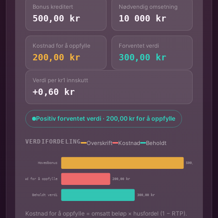
Bonus kreditert
Nødvendig omsetning
500,00 kr
10 000 kr
Kostnad for å oppfylle
Forventet verdi
200,00 kr
300,00 kr
Verdi per kr1 innskutt
+0,60 kr
Positiv forventet verdi · 200,00 kr for å oppfylle
VERDIFORDELING
Overskrift
Kostnad
Beholdt
Hovedbonus
500,00 kr
Kostnad for å oppfylle
200,00 kr
Beholdt verdi
300,00 kr
Kostnad for å oppfylle = omsatt beløp × husfordel (1 − RTP).