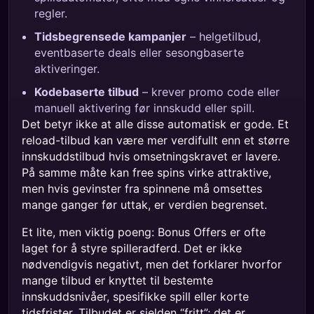
regler.
Tidsbegrensede kampanjer
– helgetilbud,
eventbaserte deals eller sesongbaserte
aktiveringer.
Kodebaserte tilbud
– krever promo code eller
manuell aktivering før innskudd eller spill.
Det betyr ikke at alle disse automatisk er gode. Et
reload-tilbud kan være mer verdifullt enn et større
innskuddstilbud hvis omsetningskravet er lavere.
På samme måte kan free spins virke attraktive,
men hvis gevinster fra spinnene må omsettes
mange ganger før uttak, er verdien begrenset.
Et lite, men viktig poeng: Bonus Offers er ofte
laget for å styre spilleradferd. Det er ikke
nødvendigvis negativt, men det forklarer hvorfor
mange tilbud er knyttet til bestemte
innskuddsnivåer, spesifikke spill eller korte
tidsfrister. Tilbudet er sjelden “fritt”; det er