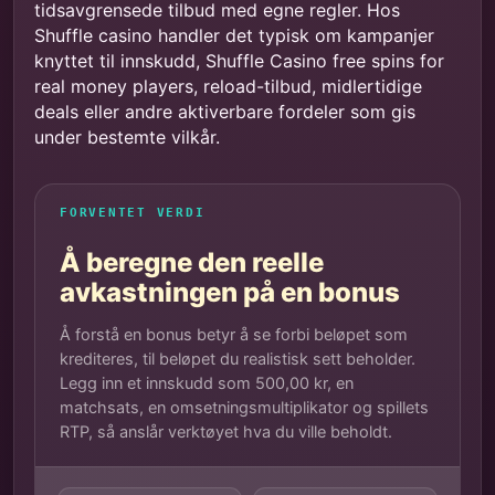
tidsavgrensede tilbud med egne regler. Hos
Shuffle casino handler det typisk om kampanjer
knyttet til innskudd,
Shuffle Casino free spins for
real money players
, reload-tilbud, midlertidige
deals eller andre aktiverbare fordeler som gis
under bestemte vilkår.
FORVENTET VERDI
Å beregne den reelle
avkastningen på en bonus
Å forstå en bonus betyr å se forbi beløpet som
krediteres, til beløpet du realistisk sett beholder.
Legg inn et innskudd som 500,00 kr, en
matchsats, en omsetningsmultiplikator og spillets
RTP, så anslår verktøyet hva du ville beholdt.