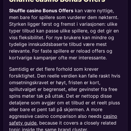
Shuffle casino Bonus Offers
kan være nyttige,
men bare for spillere som vurderer dem nøkternt.
Styrken ligger først og fremst i variasjonen: ulike
typer tilbud kan passe ulike spillere, og det gir en
viss fleksibilitet. For nye brukere kan mindre og
tydelige innskuddsbaserte tilbud være mest
relevante. For faste spillere er reload offers og
kortvarige kampanjer ofte mer interessante.
Samtidig er det flere forhold som krever
forsiktighet. Den reelle verdien kan falle raskt hvis
omsetningskravet er høyt, fristen er kort,
spillutvalget er begrenset, eller gevinster fra free
spins møter tak på uttak. Det er nettopp disse
detaljene som avgjør om et tilbud er et reelt pluss
eller bare et pent tall på skjermen. A more
aggressive casino comparison also needs
casino
safety guide
, because it covers a closely related
topic inside the same brand cluster.