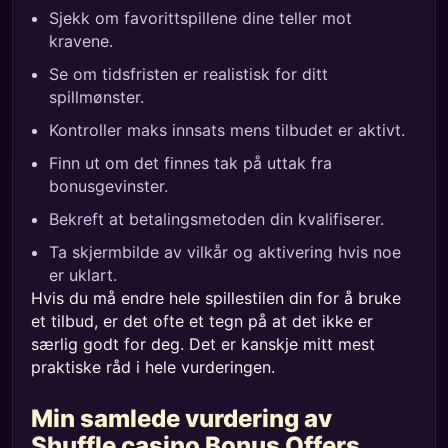
Sjekk om favorittspillene dine teller mot
kravene.
Se om tidsfristen er realistisk for ditt
spillmønster.
Kontroller maks innsats mens tilbudet er aktivt.
Finn ut om det finnes tak på uttak fra
bonusgevinster.
Bekreft at betalingsmetoden din kvalifiserer.
Ta skjermbilde av vilkår og aktivering hvis noe
er uklart.
Hvis du må endre hele spillestilen din for å bruke
et tilbud, er det ofte et tegn på at det ikke er
særlig godt for deg. Det er kanskje mitt mest
praktiske råd i hele vurderingen.
Min samlede vurdering av
Shuffle casino Bonus Offers