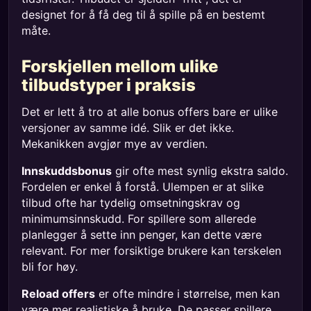
designet for å få deg til å spille på en bestemt
måte.
Forskjellen mellom ulike
tilbudstyper i praksis
Det er lett å tro at alle bonus offers bare er ulike
versjoner av samme idé. Slik er det ikke.
Mekanikken avgjør mye av verdien.
Innskuddsbonus
gir ofte mest synlig ekstra saldo.
Fordelen er enkel å forstå. Ulempen er at slike
tilbud ofte har tydelig omsetningskrav og
minimumsinnskudd. For spillere som allerede
planlegger å sette inn penger, kan dette være
relevant. For mer forsiktige brukere kan terskelen
bli for høy.
Reload offers
er ofte mindre i størrelse, men kan
være mer realistiske å bruke. De passer spillere