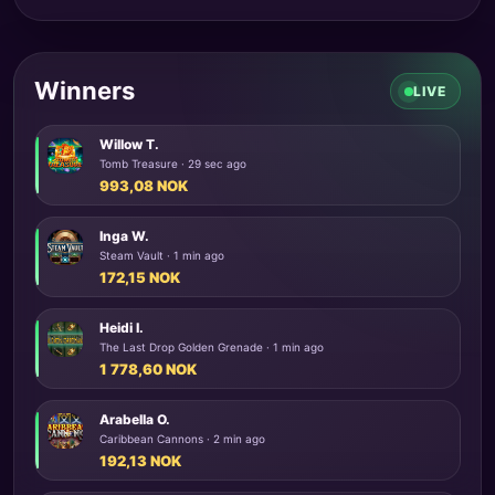
Winners
LIVE
Willow T.
Tomb Treasure · 31 sec ago
993,08 NOK
Inga W.
Steam Vault · 1 min ago
172,15 NOK
Heidi I.
The Last Drop Golden Grenade · 1 min ago
1 778,60 NOK
Arabella O.
Caribbean Cannons · 3 min ago
192,13 NOK