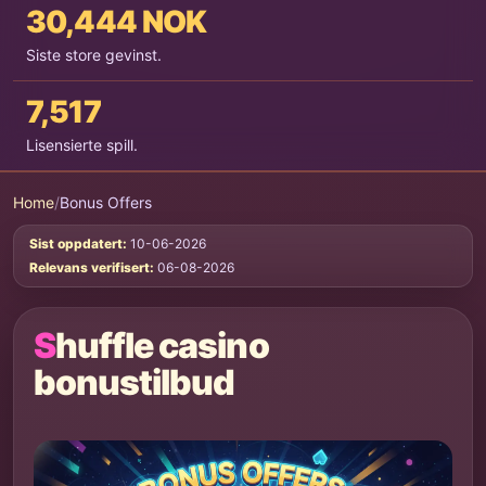
30,444 NOK
Siste store gevinst.
7,517
Lisensierte spill.
Home
/
Bonus Offers
Sist oppdatert:
10-06-2026
Relevans verifisert:
06-08-2026
Shuffle casino
bonustilbud