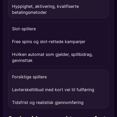
Hyppighet, aktivering, kvalifiserte
betalingsmetoder
Slot-spillere
Free spins og slot-rettede kampanjer
Hvilken automat som gjelder, spillbidrag,
gevinsttak
Forsiktige spillere
Lavterskeltilbud med kort vei til fullføring
Tidsfrist og realistisk gjennomføring