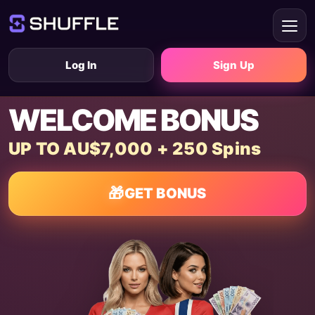
Log In
Sign Up
WELCOME BONUS
UP TO AU$7,000 + 250 Spins
🎁
GET BONUS